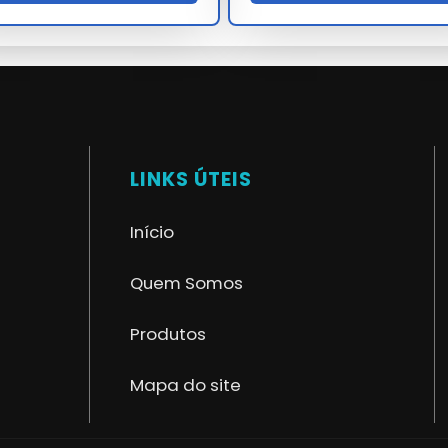
100:1
API MPMS 14
x 316L, Hastelloy, Monel
ASTM A312
T, Modbus, Profibus, FF
HART 7
LINKS ÚTEIS
Início
Quem Somos
Produtos
Mapa do site