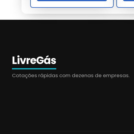
Turndown
Materiais
Ino
Comunicação
HAR
LivreGás
Cotações rápidas com dezenas de empresas.