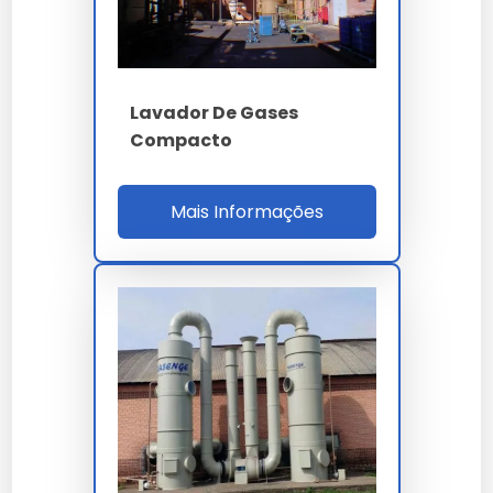
Anéis Pall,
Capela Com Lavador De Gases
Recheio típico
Mellapak
ASME PTC 12
250Y
Torre De Lavagem De Gases
Lavador De Gases
Lavador De Gases Fábrica
Compacto
Lavador De Gases Para Restaurantes
Mais Informações
Lavador De Gases Melting
Lavador De Gases Para Amônia
Empresa De Lavador De Gases
Comprar Lavador De Gases Para Fornos
Lavador De Gas Cloro