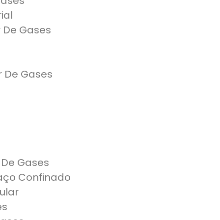
Gases
ial
r De Gases
r De Gases
 De Gases
aço Confinado
ular
es