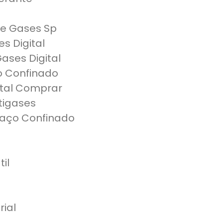
De Gases Sp
s Digital
ases Digital
o Confinado
ital Comprar
tigases
paço Confinado
il
rial