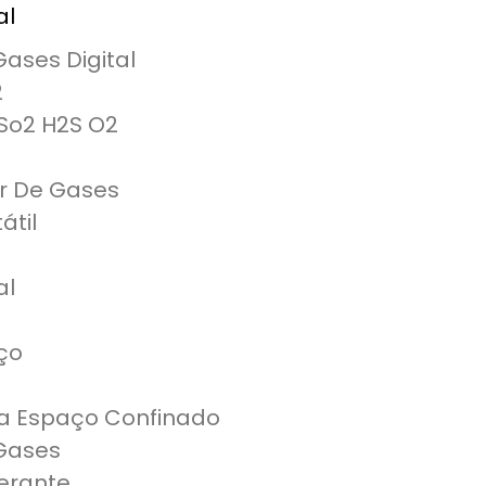
al
ases Digital
2
So2 H2S O2
r De Gases
átil
al
ço
ra Espaço Confinado
Gases
gerante